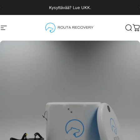
Siirry sisältöön
Keskeytä diaesitys
Kysyttävää? Lue UKK.
Sivuston navigaatio
Routa Recovery
Hak
O