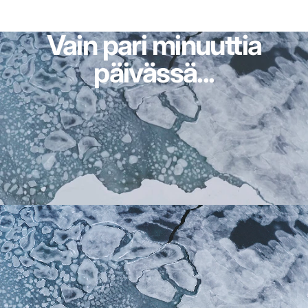
Vain
pari
minuuttia
päivässä...