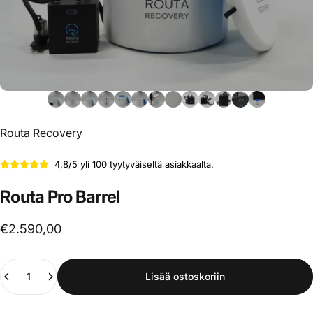
Routa Recovery
4,8/5 yli 100 tyytyväiseltä asiakkaalta.
Routa
Pro
Barrel
€2.590,00
Määrä
Lisää ostoskoriin