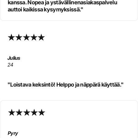
kanssa. Nopea ja ystävällinenasiakaspalvelu
auttoi kaikissa kysymyksissä."
Julius
24
"Loistava keksintö! Helppo ja näppärä käyttää."
Pyry