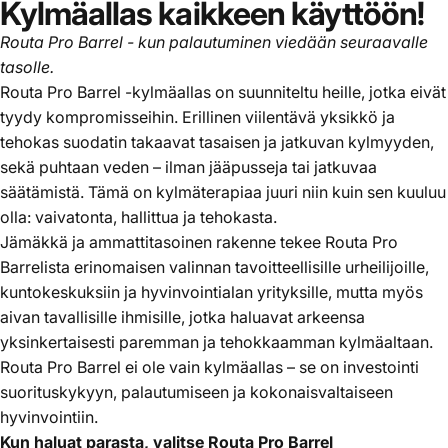
Kylmäallas kaikkeen käyttöön!
Routa Pro Barrel - kun palautuminen viedään seuraavalle
tasolle.
Routa Pro Barrel -kylmäallas on suunniteltu heille, jotka eivät
tyydy kompromisseihin. Erillinen viilentävä yksikkö ja
tehokas suodatin takaavat tasaisen ja jatkuvan kylmyyden,
sekä puhtaan veden – ilman jääpusseja tai jatkuvaa
säätämistä. Tämä on kylmäterapiaa juuri niin kuin sen kuuluu
olla: vaivatonta, hallittua ja tehokasta.
Jämäkkä ja ammattitasoinen rakenne tekee Routa Pro
Barrelista erinomaisen valinnan tavoitteellisille urheilijoille,
kuntokeskuksiin ja hyvinvointialan yrityksille, mutta myös
aivan tavallisille ihmisille, jotka haluavat arkeensa
yksinkertaisesti paremman ja tehokkaamman kylmäaltaan.
Routa Pro Barrel ei ole vain kylmäallas – se on investointi
suorituskykyyn, palautumiseen ja kokonaisvaltaiseen
hyvinvointiin.
Kun haluat parasta, valitse Routa Pro Barrel