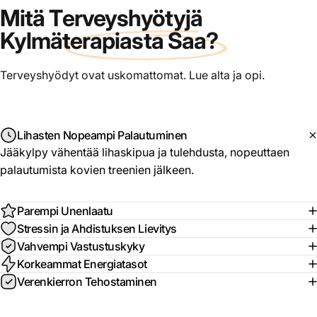
Mitä T
erveyshyötyjä
Kylmäterapiasta Saa?
Terveyshyödyt ovat uskomattomat. Lue alta ja opi.
Lihasten Nopeampi Palautuminen
Jääkylpy vähentää lihaskipua ja tulehdusta, nopeuttaen
palautumista kovien treenien jälkeen.
Parempi Unenlaatu
Stressin ja Ahdistuksen Lievitys
Vahvempi Vastustuskyky
Korkeammat Energiatasot
Verenkierron Tehostaminen