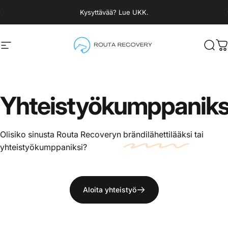
Siirry sisältöön
Keskeytä diaesitys
Kysyttävää? Lue UKK.
Sivuston navigaatio
Routa Recovery
Hak
O
Yhteistyökumppaniks
Olisiko sinusta Routa Recoveryn
brändilähettilääksi
tai
yhteistyökumppaniksi?
Aloita yhteistyö