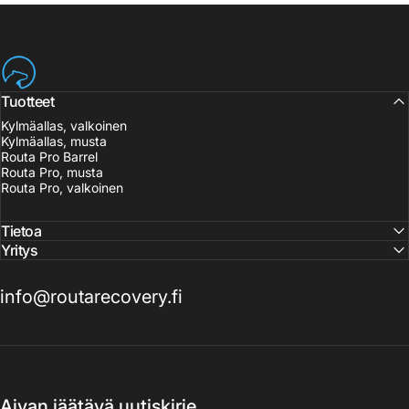
Routa Recovery
Tuotteet
Kylmäallas, valkoinen
Kylmäallas, musta
Routa Pro Barrel
Routa Pro, musta
Routa Pro, valkoinen
Tietoa
Yritys
info@routarecovery.fi
Aivan jäätävä uutiskirje.